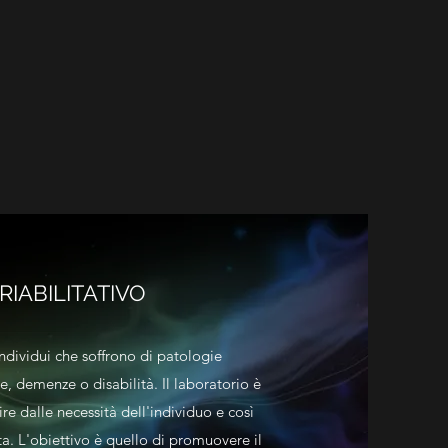
RIABILITATIVO
individui che soffrono di patologie
, demenze o disabilità. Il laboratorio è
re dalle necessità dell'individuo e così
a. L'obiettivo è quello di promuovere il