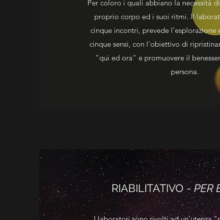
Per coloro i quali abbiano la necessità di
proprio corpo ed i suoi ritmi. Il laborat
cinque incontri, prevede l'esplorazione 
cinque sensi, con l'obiettivo di ripristina
"qui ed ora" e promuovere il benesser
persona.
RIABILITATIVO -
PER 
I laboratori sono rivolti ad un'utenza "