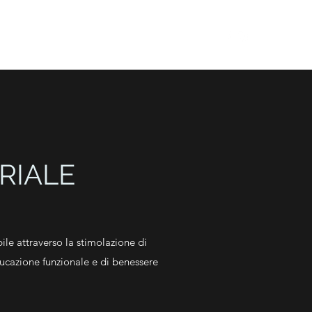
ENZA
PERCORSI SPECIALISTICI DSA
Altro
RIALE
le attraverso la stimolazione di
ieducazione funzionale e di benessere