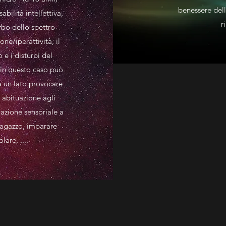
benessere dell
bilità intellettiva,
r
urbo dello spettro
one/iperattività, il
e i disturbi del
 in questo caso può
a un lato provocare
 abituazione agli
uazione sensoriale a
ragazzo, imparare
are, ....