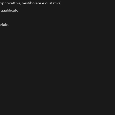
propriocettiva, vestibolare e gustativa),
ualificato. ​
riale.