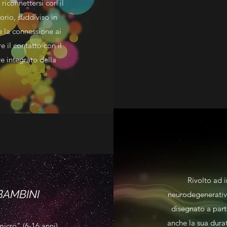
 riconnettersi con il
orio, suddiviso in
e la connessione ai
re il contatto con il
e integrato della
Rivolto ad 
BAMBINI
neurodegenerative
disegnato a parti
anche la sua durat
micro" (6-16 anni)