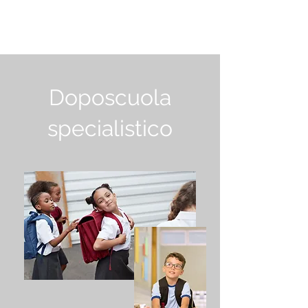
STUDIO ARTEMIDE
Doposcuola
specialistico