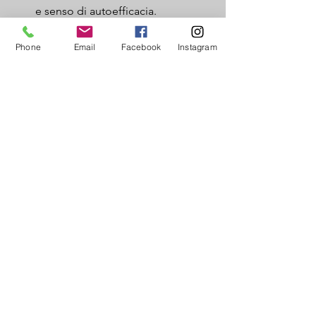
e senso di autoefficacia.
Phone
Email
Facebook
Instagram
03
Socializzazione
Se l'avere buone competenze
relazionali è stato riconosciuto
fondamentale dall'OMS, ci sarà un
motivo! I contesti di gruppo
permettono lo sviluppo di capacità di
negoziazione, comunicazione efficace,
problem solving... e molto altro!